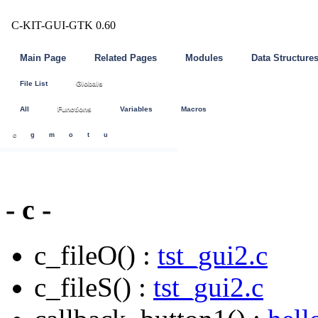
C-KIT-GUI-GTK 0.60
Main Page
Related Pages
Modules
Data Structure
File List
Globals
All
Functions
Variables
Macros
c
g
m
o
t
u
- c -
c_fileO() :
tst_gui2.c
c_fileS() :
tst_gui2.c